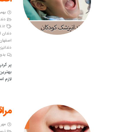
بهمن ۱۳, 
دندا
.ir
دندان ا
اصفهان
دندانپ
بدون
پر کرد
بهترین 
لازم ا
مرا
مهر ۱۳, ۱۴۰۱
ترمی