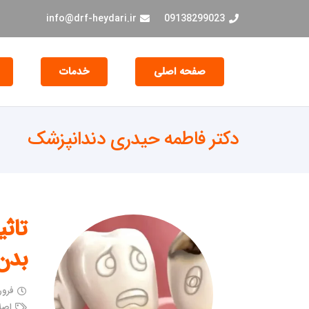
info@drf-heydari.ir
09138299023
صفحه اصلی
خدمات
جراحی و EXT دندان
دکتر فاطمه حیدری دندانپزشک
تاث
بدن
فروردین
اصل