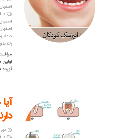
اصفهان
.ir
اصفهان
اصفهان
دندانپز
بدون
مراقبت
اولین س
آورده 
آیا
دارن
مهر ۷, ۱۴۰۱
.ir