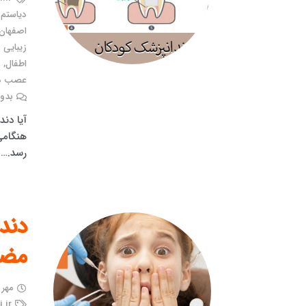
دیاستم 
اصفهان
زیبایی 
اطفال
,
د
عصب دن
بدون
آیا دن
هنگامی
رسد.…
دند
مض
مهر ۱, ۱۴۰۱
.ir