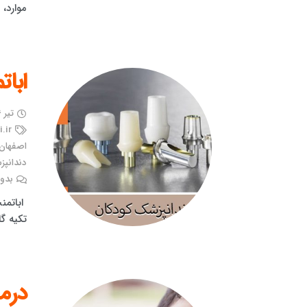
موارد،
ابات
تیر ۱۶, ۱۴۰۲
.ir
اصفهان
دندانپ
بدون
اباتمن
تکیه گا
درما