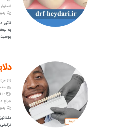
اصفهان
بدون
تاثیر 
به لبخن
پوسیده
دلای
مرداد ۳, 
خدما
.ir
جراح دن
بدون
دندانپ
تزئینی 