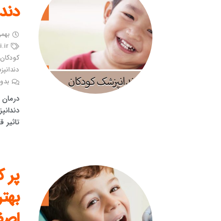
دند
بهمن ۲۵, 
.ir
کودکان 
دندانپ
بدون
درمان 
دندانپ
تاثیر 
پر 
بهت
اصف