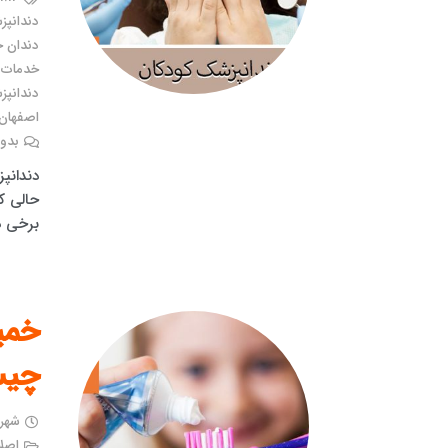
دندانپز
دندان 
خدمات ت
دندانپ
اصفهان
بدون
دندانپ
حالی ک
برخی د
خمیر
چی
شهریور 
اصلا