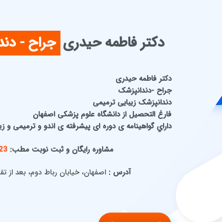
دکتر فاطمه حیدری
جراح - دن
دكتر فاطمه حيدری
جراح -دندانپزشک
دندانپزشک زیبایی ترمیمی
فارغ التحصيل از دانشگاه علوم پزشكی اصفهان
داراي گواهينامه ی دوره ای پيشرفته ی اندو و ترميمی و زي
مشاوره رایگان و ثبت نوبت مطب:
23
آدرس :
اصفهان، خیابان رباط دوم، بعد از تقاط