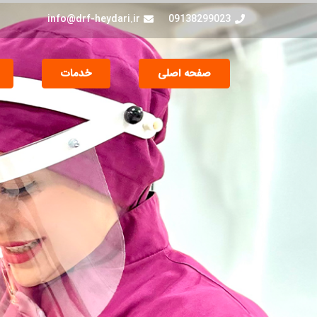
info@drf-heydari.ir
09138299023
صفحه اصلی
خدمات
جراحی و EXT دندان