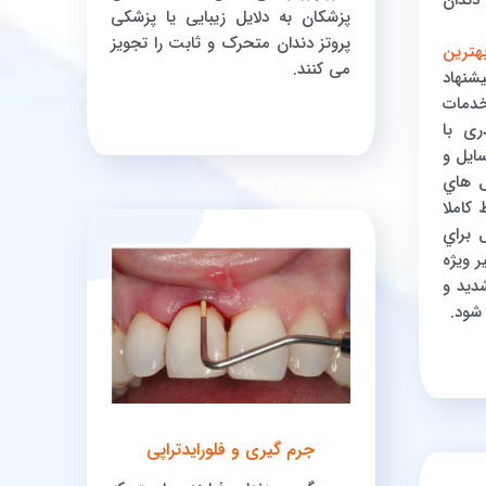
پزشکان به دلایل زیبایی یا پزشکی
پروتز دندان متحرک و ثابت را تجویز
رین
می کنند.
نهاد
دمات
ری با
ايل و
ل هاي
كاملا
 براي
 ويژه
ديد و
شود.
جرم گیری و فلورایدتراپی