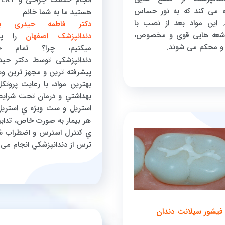
ه می کند که به نور حساس
هستید ما به شما خانم
 این مواد بعد از نصب با
دکتر فاطمه حیدری
بهت
شعه هایی قوی و مخصوص،
دندانپزشک اصفهان
را پیش
 محکم می شوند.
میکنیم، چرا؟ تمام خ
دندانپزشکی توسط دکتر حید
پيشرفته ترين و مجهز ترين وس
بهترين مواد، با رعايت پروتك
بهداشتي و درمان تحت شرايط 
استريل و ست ويژه ي استريل
هر بيمار به صورت خاص، تدابير
ي كنترل استرس و اضطراب ش
ترس از دندانپزشكي انجام می 
فیشور سیلانت دندان