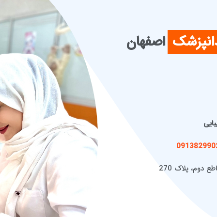
دانپزشک
اصفهان
بايی
091382990
ع دوم، پلاک 270