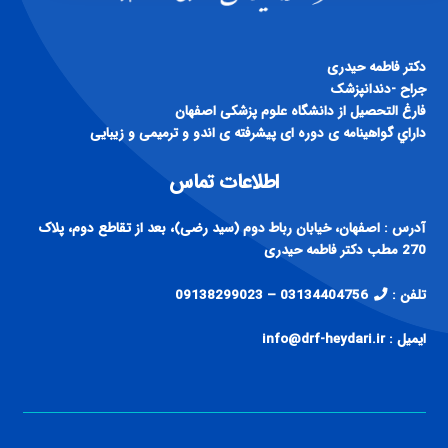
دكتر فاطمه حيدری
جراح -دندانپزشک
فارغ التحصيل از دانشگاه علوم پزشكی اصفهان
داراي گواهينامه ی دوره ای پيشرفته ی اندو و ترميمی و زيبايی
اطلاعات تماس
آدرس : اصفهان، خیابان رباط دوم (سید رضی)، بعد از تقاطع دوم، پلاک
270 مطب دکتر فاطمه حیدری
تلفن :
03134404756 – 09138299023
ایمیل : info@drf-heydari.ir