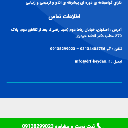
داراي گواهينامه ی دوره ای پيشرفته ی اندو و ترميمی و زيبايی
اطلاعات تماس
آدرس : اصفهان، خیابان رباط دوم (سید رضی)، بعد از تقاطع دوم، پلاک
270 مطب دکتر فاطمه حیدری
تلفن :
03134404756 – 09138299023
ایمیل : info@drf-heydari.ir
ثبت نوبت و مشاوره ‎09138299023