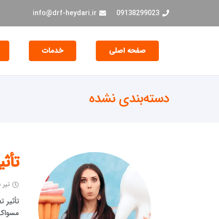
info@drf-heydari.ir
09138299023
صفحه اصلی
خدمات
جراحی و EXT دندان
دسته‌بندی نشده
تأثی
تیر ۱۵, ۱۴۰۴
تأثیر ت
مسواک 