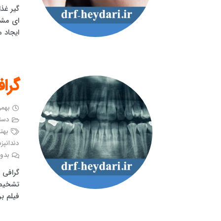
گیر غذ
ای مش
ایجاد 
گرا
بهمن ۲۴, 
دست
بهت
دندانپز
بدون
گرافی 
تشخیص 
فیلم بر