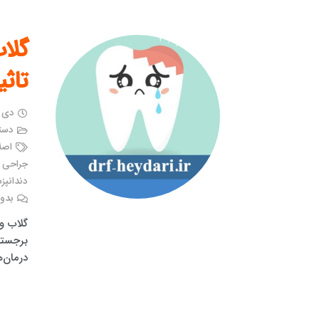
گلاب
تاثی
دی ۲۲, ۱۴۰۳
دست
اصل
جراحی و EXT دندان ا
دندانپز
بدون
گلاب و 
برجسته 
درمان‌