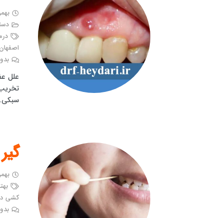
بهمن ۲۶, 
دست
درم
اصفهان
بدون
علل عف
تخریب 
سبکی…
گیر
بهمن ۲۵, 
بهت
کشی دن
بدون