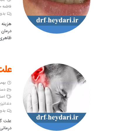
فاطمه 
بدون
هزینه 
درمان 
ظاهری
علت
بهمن ۲۸, 
دست
اصل
دندانپ
بدون
علت گو
درمانی