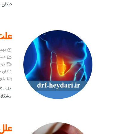
دندان ی
علت
بهمن ۲۶, 
دست
بهت
دندان د
بدون
علت گل
مشکلات
علل