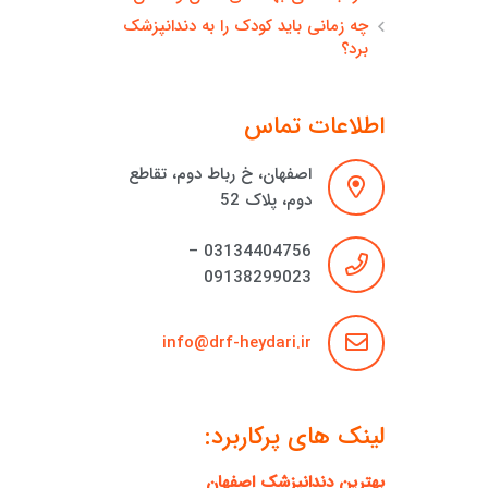
چه زمانی باید کودک را به دندانپزشک
برد؟
اطلاعات تماس
اصفهان، خ رباط دوم، تقاطع
دوم، پلاک 52
03134404756 –
09138299023
info@drf-heydari.ir
لینک های پرکاربرد:
بهترین دندانپزشک اصفهان