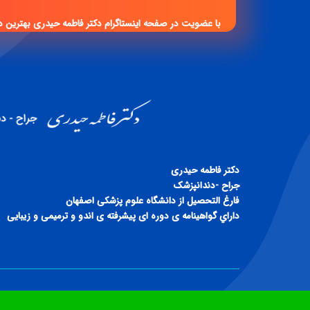
با عضویت در صفحه اینستاگرام دکتر فاطمه حیدری بهترین د
دكتر فاطمه حيدری
جراح -دندانپزشک
فارغ التحصيل از دانشگاه علوم پزشكی اصفهان
داراي گواهينامه ی دوره ای پيشرفته ی اندو و ترميمی و زيبايی