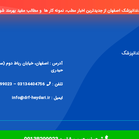
ندانپزشک اصفهان از جدیدترین اخبار مطب، نمونه کار ها و مطالب مفید بهرمند شو
حیدری
تلفن :
03134404756 – 09138299023
ایمیل : info@drf-heydari.ir