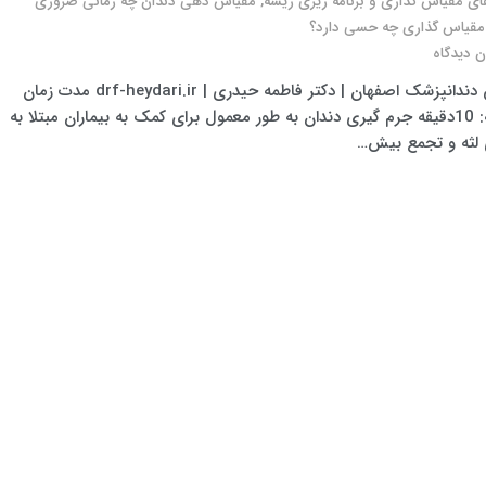
 مقیاس گذاری و برنامه ریزی ریشه
,
مقیاس دهی دندان چه زمانی ضروری
مقیاس گذاری چه حسی دارد؟
 دیدگاه
بهترین دندانپزشک اصفهان | دکتر فاطمه حیدری | drf-heydari.ir مدت زمان
مطالعه: 10دقیقه جرم گیری دندان به طور معمول برای کمک به بیماران مبتلا به
 لثه و تجمع بیش…