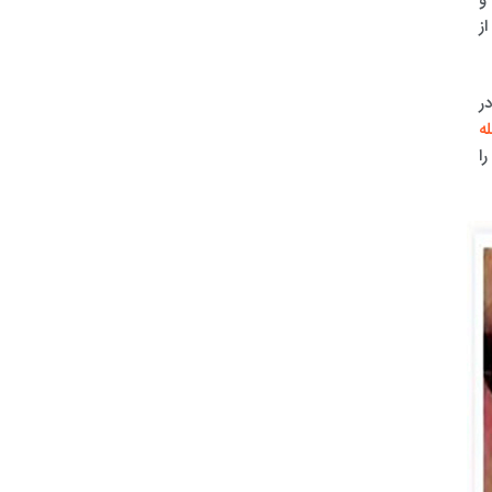
ز
ر
ه
ا