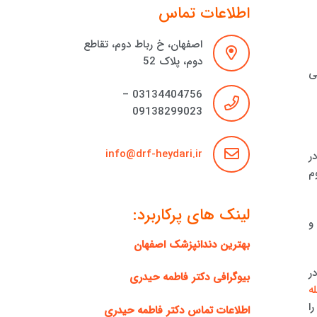
اطلاعات تماس
اصفهان، خ رباط دوم، تقاطع
دوم، پلاک 52
ی
03134404756 –
09138299023
info@drf-heydari.ir
ر
م
لینک های پرکاربرد:
و
بهترین دندانپزشک اصفهان
ر
بیوگرافی دکتر فاطمه حیدری
ه
ا
اطلاعات تماس دکتر فاطمه حیدری