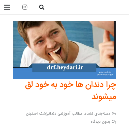
09138299023
چرا دندان ها خود به خود لق
میشوند
دسته‌بندی نشده
,
مطالب آموزشی دندانپزشک اصفهان
بدون دیدگاه