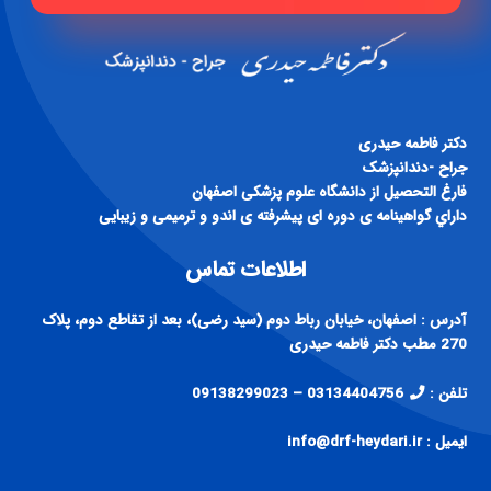
دكتر فاطمه حيدری
جراح -دندانپزشک
فارغ التحصيل از دانشگاه علوم پزشكی اصفهان
داراي گواهينامه ی دوره ای پيشرفته ی اندو و ترميمی و زيبايی
اطلاعات تماس
آدرس : اصفهان، خیابان رباط دوم (سید رضی)، بعد از تقاطع دوم، پلاک
270 مطب دکتر فاطمه حیدری
تلفن :
03134404756 – 09138299023
ایمیل : info@drf-heydari.ir