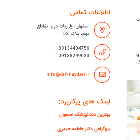
اطلاعات تماس
ن
اصفهان، خ رباط دوم، تقاطع
دوم، پلاک 52
03134404756 –
ا
09138299023
ک
info@drf-heydari.ir
لینک های پرکاربرد:
بهترین دندانپزشک اصفهان
بیوگرافی دکتر فاطمه حیدری