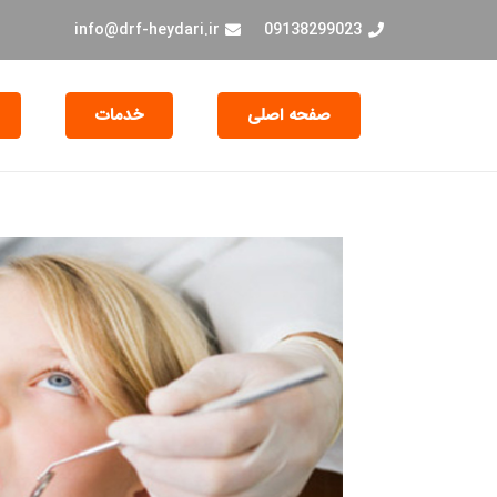
info@drf-heydari.ir
09138299023
صفحه اصلی
خدمات
جراحی و EXT دندان