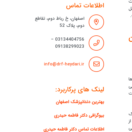
ت
اطلاعات تماس
ل
اصفهان، خ رباط دوم، تقاطع
دوم، پلاک 52
ن
03134404756 –
09138299023
info@drf-heydari.ir
ا
ی
لینک های پرکاربرد:
ت
بهترین دندانپزشک اصفهان
ک
بیوگرافی دکتر فاطمه حیدری
ز
ی
اطلاعات تماس دکتر فاطمه حیدری