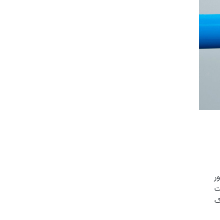
ر
ت
ک