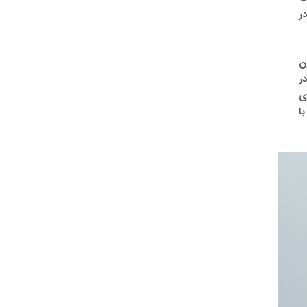
ر
ن
ر
ی
ا