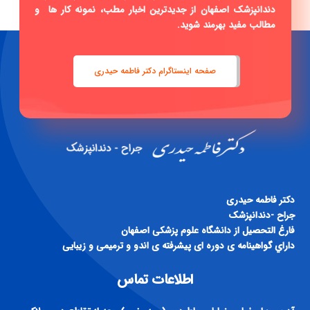
دندانپزشک اصفهان از جدیدترین اخبار مطب، نمونه کار ها و
مطالب مفید بهرمند شوید.
صفحه اینستاگرام دکتر فاطمه حیدری
دكتر فاطمه حيدری
جراح -دندانپزشک
فارغ التحصيل از دانشگاه علوم پزشكی اصفهان
داراي گواهينامه ی دوره ای پيشرفته ی اندو و ترميمی و زيبايی
اطلاعات تماس