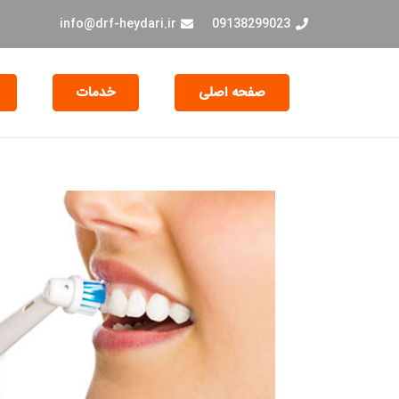
info@drf-heydari.ir
09138299023
صفحه اصلی
خدمات
جراحی و EXT دندان