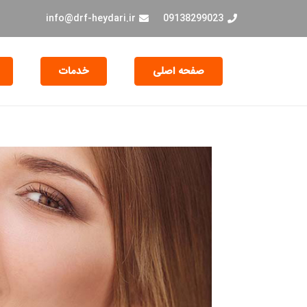
info@drf-heydari.ir
09138299023
صفحه اصلی
خدمات
جراحی و EXT دندان