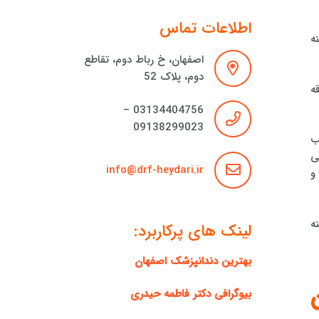
اطلاعات تماس
نه
اصفهان، خ رباط دوم، تقاطع
دوم، پلاک 52
ه
03134404756 –
09138299023
ب
ی
info@drf-heydari.ir
و
زمینه
لینک های پرکاربرد:
بهترین دندانپزشک اصفهان
بیوگرافی دکتر فاطمه حیدری