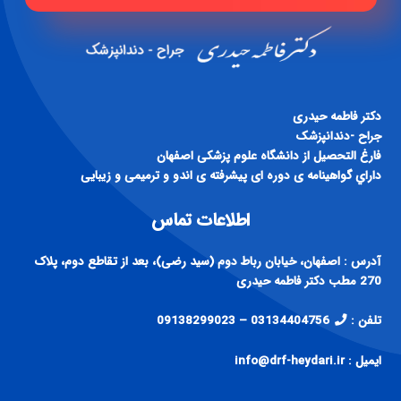
دكتر فاطمه حيدری
جراح -دندانپزشک
فارغ التحصيل از دانشگاه علوم پزشكی اصفهان
داراي گواهينامه ی دوره ای پيشرفته ی اندو و ترميمی و زيبايی
اطلاعات تماس
آدرس : اصفهان، خیابان رباط دوم (سید رضی)، بعد از تقاطع دوم، پلاک
270 مطب دکتر فاطمه حیدری
تلفن :
03134404756 – 09138299023
ایمیل : info@drf-heydari.ir