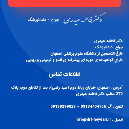
دكتر فاطمه حيدری
جراح -دندانپزشک
فارغ التحصيل از دانشگاه علوم پزشكی اصفهان
داراي گواهينامه ی دوره ای پيشرفته ی اندو و ترميمی و زيبايی
اطلاعات تماس
آدرس : اصفهان، خیابان رباط دوم (سید رضی)، بعد از تقاطع دوم، پلاک
270 مطب دکتر فاطمه حیدری
تلفن :
03134404756 – 09138299023
ایمیل : info@drf-heydari.ir