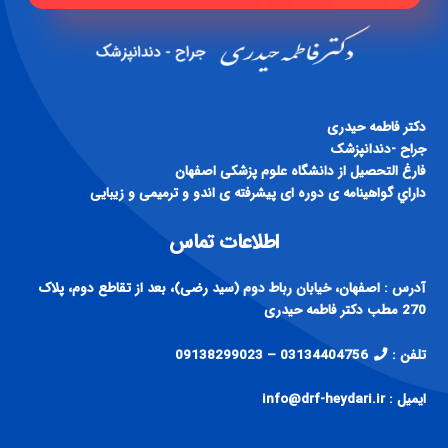
دكتر فاطمه حيدری
جراح -دندانپزشک
فارغ التحصيل از دانشگاه علوم پزشكی اصفهان
داراي گواهينامه ی دوره ای پيشرفته ی اندو و ترميمی و زيبايی
اطلاعات تماس
آدرس : اصفهان، خیابان رباط دوم (سید رضی)، بعد از تقاطع دوم، پلاک
270 مطب دکتر فاطمه حیدری
تلفن :
03134404756 – 09138299023
ایمیل : info@drf-heydari.ir