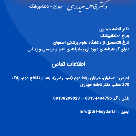
دكتر فاطمه حيدری
جراح -دندانپزشک
فارغ التحصيل از دانشگاه علوم پزشكی اصفهان
داراي گواهينامه ی دوره ای پيشرفته ی اندو و ترميمی و زيبايی
اطلاعات تماس
آدرس : اصفهان، خیابان رباط دوم (سید رضی)، بعد از تقاطع دوم، پلاک
270 مطب دکتر فاطمه حیدری
تلفن :
03134404756 – 09138299023
ایمیل : info@drf-heydari.ir