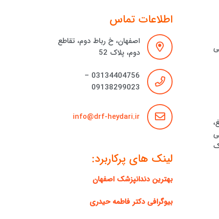
اطلاعات تماس
اصفهان، خ رباط دوم، تقاطع
ی
دوم، پلاک 52
03134404756 –
09138299023
info@drf-heydari.ir
،
ی
ک
لینک های پرکاربرد:
بهترین دندانپزشک اصفهان
بیوگرافی دکتر فاطمه حیدری