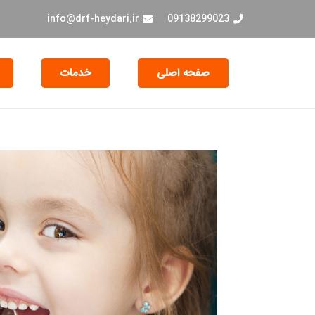
info@drf-heydari.ir
09138299023
صفحه اصلی
خدمات
جراحی و EXT دندان