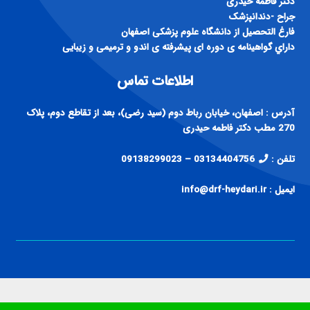
فارغ التحصيل از دانشگاه علوم پزشكی اصفهان
داراي گواهينامه ی دوره ای پيشرفته ی اندو و ترميمی و زيبايی
اطلاعات تماس
آدرس : اصفهان، خیابان رباط دوم (سید رضی)، بعد از تقاطع دوم، پلاک
270 مطب دکتر فاطمه حیدری
تلفن :
03134404756 – 09138299023
ایمیل : info@drf-heydari.ir