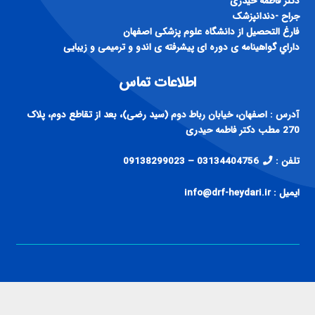
دكتر فاطمه حيدری
جراح -دندانپزشک
فارغ التحصيل از دانشگاه علوم پزشكی اصفهان
داراي گواهينامه ی دوره ای پيشرفته ی اندو و ترميمی و زيبايی
اطلاعات تماس
آدرس : اصفهان، خیابان رباط دوم (سید رضی)، بعد از تقاطع دوم، پلاک
270 مطب دکتر فاطمه حیدری
تلفن :
03134404756 – 09138299023
ایمیل : info@drf-heydari.ir