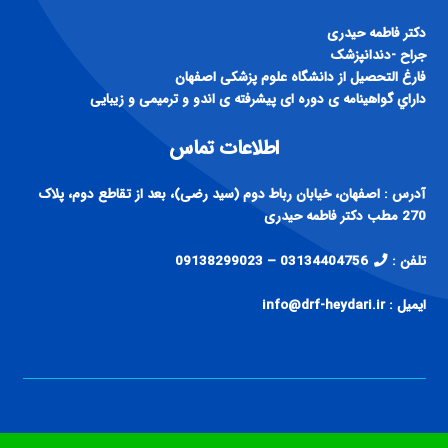
فارغ التحصيل از دانشگاه علوم پزشكی اصفهان
داراي گواهينامه ی دوره ای پيشرفته ی اندو و ترميمی و زيبايی
اطلاعات تماس
آدرس : اصفهان، خیابان رباط دوم (سید رضی)، بعد از تقاطع دوم، پلاک
270 مطب دکتر فاطمه حیدری
تلفن :
03134404756 – 09138299023
ایمیل : info@drf-heydari.ir