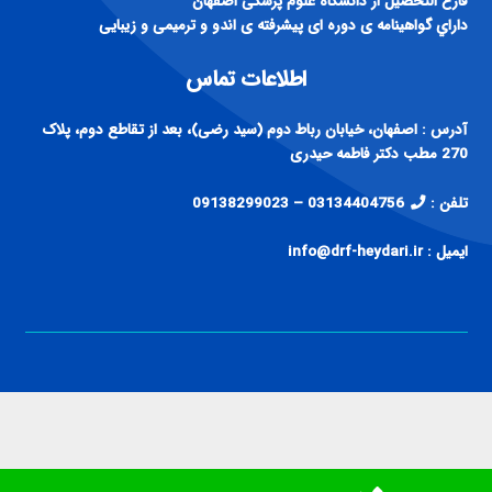
فارغ التحصيل از دانشگاه علوم پزشكی اصفهان
داراي گواهينامه ی دوره ای پيشرفته ی اندو و ترميمی و زيبايی
اطلاعات تماس
آدرس : اصفهان، خیابان رباط دوم (سید رضی)، بعد از تقاطع دوم، پلاک
270 مطب دکتر فاطمه حیدری
تلفن :
03134404756 – 09138299023
ایمیل : info@drf-heydari.ir