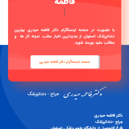
با عضویت در صفحه اینستاگرام دکتر فاطمه حیدری بهترین
دندانپزشک اصفهان از جدیدترین اخبار مطب، نمونه کار ها و
مطالب مفید بهرمند شوید.
صفحه اینستاگرام دکتر فاطمه حیدری
دكتر فاطمه حيدری
جراح -دندانپزشک
فارغ التحصيل از دانشگاه علوم پزشكی اصفهان
داراي گواهينامه ی دوره ای پيشرفته ی اندو و ترميمی و زيبايی
اطلاعات تماس