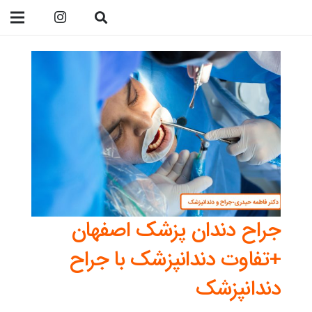
09138299023
جراح دندان پزشک اصفهان
+تفاوت دندانپزشک با جراح
دندانپزشک