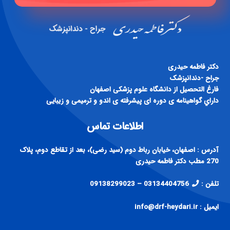
دكتر فاطمه حيدری
جراح -دندانپزشک
فارغ التحصيل از دانشگاه علوم پزشكی اصفهان
داراي گواهينامه ی دوره ای پيشرفته ی اندو و ترميمی و زيبايی
اطلاعات تماس
آدرس : اصفهان، خیابان رباط دوم (سید رضی)، بعد از تقاطع دوم، پلاک
270 مطب دکتر فاطمه حیدری
تلفن :
03134404756 – 09138299023
ایمیل : info@drf-heydari.ir