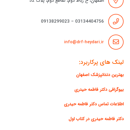
اصفهان، خ رباط دوم، تقاطع دوم، پلاک 52
03134404756 – 09138299023
info@drf-heydari.ir
لینک های پرکاربرد:
بهترین دندانپزشک اصفهان
بیوگرافی دکتر فاطمه حیدری
اطلاعات تماس دکتر فاطمه حیدری
دکتر فاطمه حیدری در کتاب اول