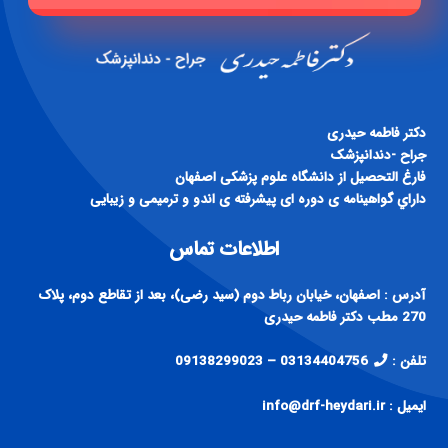
دكتر فاطمه حيدری
جراح -دندانپزشک
فارغ التحصيل از دانشگاه علوم پزشكی اصفهان
داراي گواهينامه ی دوره ای پيشرفته ی اندو و ترميمی و زيبايی
اطلاعات تماس
آدرس : اصفهان، خیابان رباط دوم (سید رضی)، بعد از تقاطع دوم، پلاک
270 مطب دکتر فاطمه حیدری
تلفن :
03134404756 – 09138299023
ایمیل : info@drf-heydari.ir