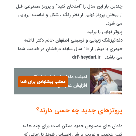
چندین بار این مدل را “امتحان کنید” و پروتز مصنوعی قبل
از ریختن پروتز نهایی از نظر رنگ ، شکل و تناسب ارزیابی
می شود.
پروتز نهایی را بزنید
دندانپزشک زیبایی و ترمیمی اصفهان
خانم دکتر فاطمه
حیدری با بیش از 15 سال سابقه درخشان در خدمت شما
می باشد.
drf-heydari.ir
لمینت دندان اصفهان+راهکار
مطلب پیشنهادی برای شما
افزایش عمر لمینت
پروتزهای جدید چه حسی دارند؟
دندان های مصنوعی جدید ممکن است برای چند هفته
کمی عجیب و غریب یا شل احساس شوند تا زمانی که