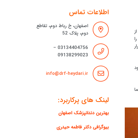
اطلاعات تماس
اصفهان، خ رباط دوم، تقاطع
ز
دوم، پلاک 52
ا
ر
03134404756 –
09138299023
د
info@drf-heydari.ir
ا
لینک های پرکاربرد:
بهترین دندانپزشک اصفهان
بیوگرافی دکتر فاطمه حیدری