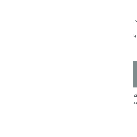
.
ا
 که
به