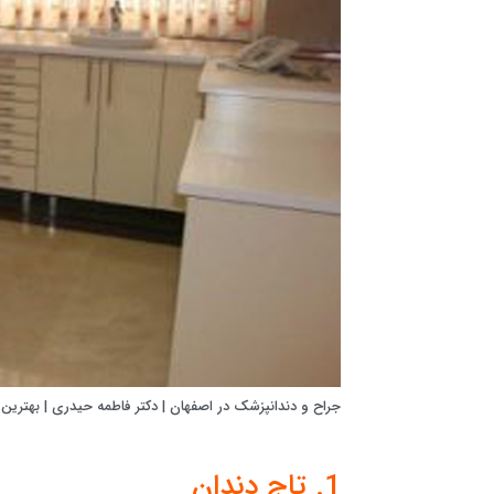
جراح و دندانپزشک در اصفهان | دکتر فاطمه حیدری | بهترین
1. تاج دندان