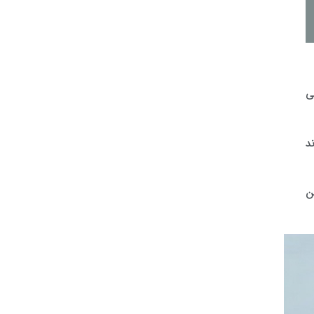
 تا 15 سال یا حتی
د
ن