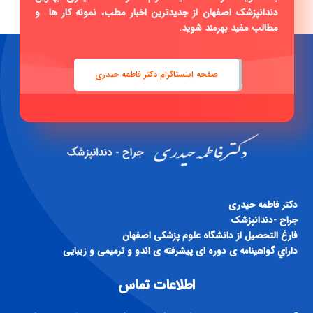
صفحه اینستاگرام دکتر فاطمه حیدری
دكتر فاطمه حيدری
جراح -دندانپزشک
فارغ التحصيل از دانشگاه علوم پزشكی اصفهان
داراي گواهينامه ی دوره ای پيشرفته ی اندو و ترميمی و زيبايی
اطلاعات تماس
آدرس : اصفهان، خیابان رباط دوم (سید رضی)، بعد از تقاطع دوم، پلاک
270 مطب دکتر فاطمه حیدری