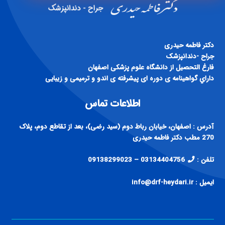
دكتر فاطمه حيدری
جراح -دندانپزشک
فارغ التحصيل از دانشگاه علوم پزشكی اصفهان
داراي گواهينامه ی دوره ای پيشرفته ی اندو و ترميمی و زيبايی
اطلاعات تماس
آدرس : اصفهان، خیابان رباط دوم (سید رضی)، بعد از تقاطع دوم، پلاک
270 مطب دکتر فاطمه حیدری
تلفن :
03134404756 – 09138299023
ایمیل : info@drf-heydari.ir