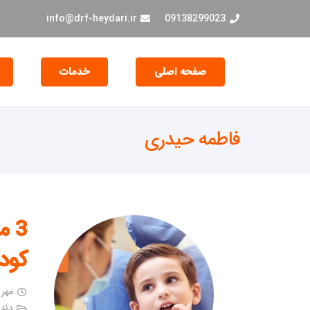
info@drf-heydari.ir
09138299023
صفحه اصلی
خدمات
جراحی و EXT دندان
فاطمه حیدری
3 
کود
مهر ۱۹, ۱۴۰۱
دندا