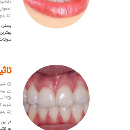
دندانپ
اصفهان
بدون
بستن د
بهترین
سوالات
تاثی
شهریور ۴
بیما
آسی
شویم کد
بدون
در این
به تاثی