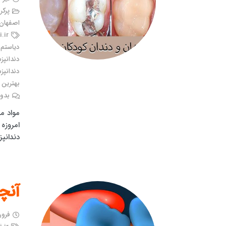
پرکر
اصفهان
.ir
دیاستم 
دندانپ
دندانپز
بهترین 
بدون
مواد م
امروزه 
دندانپ
آنچه
فروردین