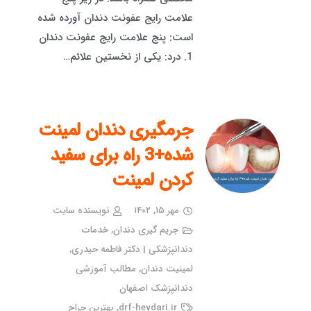
علامت رایج عفونت دندان آورده شده
است: پنج علامت رایج عفونت دندان
1. درد: یکی از نخستین علائم…
جرمگیری دندان لمینت
شده+3 راه برای سفید
کردن لمینت
مهر ۱۵, ۱۴۰۲
نویسنده سایت
جریم گیری دندان
,
خدمات
دندانپزشکی | دکتر فاطمه حیدری
,
لمینیت دندان
,
مطالب آموزشی
دندانپزشک اصفهان
drf-heydari.ir
,
بهترین جراح