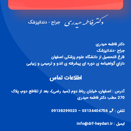
دكتر فاطمه حيدری
جراح -دندانپزشک
فارغ التحصيل از دانشگاه علوم پزشكی اصفهان
داراي گواهينامه ی دوره ای پيشرفته ی اندو و ترميمی و زيبايی
اطلاعات تماس
آدرس : اصفهان، خیابان رباط دوم (سید رضی)، بعد از تقاطع دوم، پلاک
270 مطب دکتر فاطمه حیدری
تلفن :
03134404756 – 09138299023
ایمیل : info@drf-heydari.ir