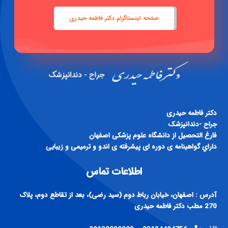
صفحه اینستاگرام دکتر فاطمه حیدری
دكتر فاطمه حيدری
جراح -دندانپزشک
فارغ التحصيل از دانشگاه علوم پزشكی اصفهان
داراي گواهينامه ی دوره ای پيشرفته ی اندو و ترميمی و زيبايی
اطلاعات تماس
آدرس : اصفهان، خیابان رباط دوم (سید رضی)، بعد از تقاطع دوم، پلاک
270 مطب دکتر فاطمه حیدری