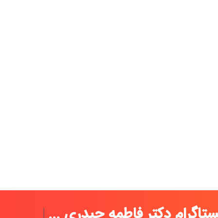
ینستاگرام دکتر فاطمه ح
|