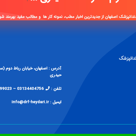
ندانپزشک اصفهان از جدیدترین اخبار مطب، نمونه کار ها و مطالب مفید بهرمند شو
حیدری
تلفن :
03134404756 – 09138299023
ایمیل : info@drf-heydari.ir