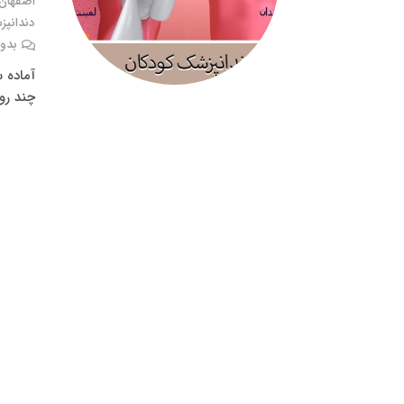
اصفهان
دندانپ
بدون
آماده 
چند روز