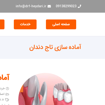
info@drf-heydari.ir
09138299023
صفحه اصلی
خدمات
جراحی و EXT دندان
آماده سازی تاج دندان
آما
خرداد ۱۳,
اصلا
.ir