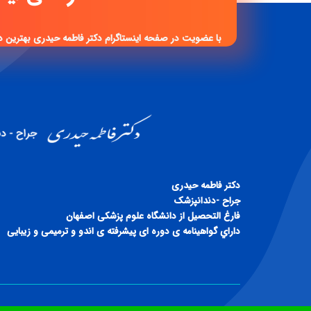
با عضویت در صفحه اینستاگرام دکتر فاطمه حیدری بهترین د
دكتر فاطمه حيدری
جراح -دندانپزشک
فارغ التحصيل از دانشگاه علوم پزشكی اصفهان
داراي گواهينامه ی دوره ای پيشرفته ی اندو و ترميمی و زيبايی