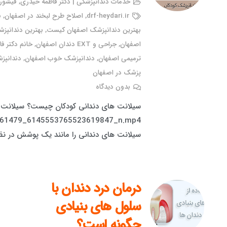
خدمات دندانپزشکی | دکتر فاطمه حیدری
,
فیشور 
drf-heydari.ir
,
اصلاح طرح لبخند در اصفهان
,
ب
بهترین دندانپزشک اصفهان کیست
,
بهترین دندانپزش
اصفهان
,
جراحی و EXT دندان اصفهان
,
خانم دکتر ف
ترمیمی اصفهان
,
دندانپزشک خوب اصفهان
,
دندانپز
پزشک در اصفهان
بدون دیدگاه
561479_6145553765523619847_n.mp4
سیلانت های دندانی را مانند یک پوشش در نظر 
درمان درد دندان با
سلول های بنیادی
چگونه است؟