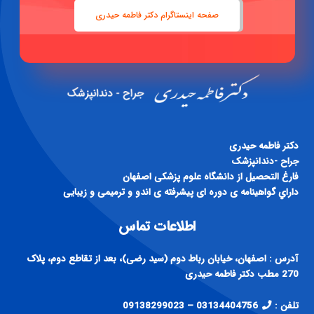
دكتر فاطمه حيدری
جراح -دندانپزشک
فارغ التحصيل از دانشگاه علوم پزشكی اصفهان
داراي گواهينامه ی دوره ای پيشرفته ی اندو و ترميمی و زيبايی
اطلاعات تماس
آدرس : اصفهان، خیابان رباط دوم (سید رضی)، بعد از تقاطع دوم، پلاک
270 مطب دکتر فاطمه حیدری
تلفن :
03134404756 – 09138299023
ایمیل : info@drf-heydari.ir