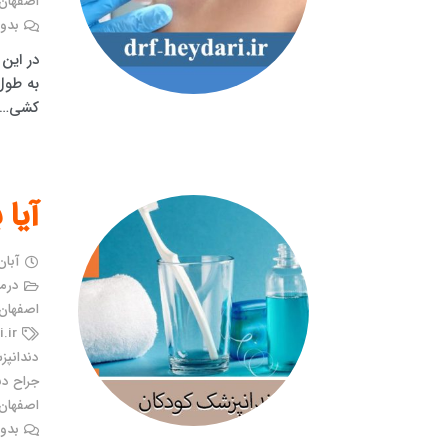
اصفهان
بدون
در این
به طول
کشی…
آیا 
آبان ۱۳, ۱
درم
اصفهان
.ir
دندانپ
جراح دن
اصفهان
بدون