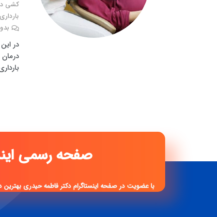
کشی دند
بارداری
بدون
در این
درمان 
باردار
صفحه رس
با عضویت در صفحه اینستاگرام دکتر فاطمه حیدری بهترین د