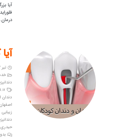
آیا بزر
فلوراید
درمان…
آیا
تیر ۷, ۱۴۰۱
خدما
دندانپ
.ir
دندان ا
اصفهان
زیبایی 
دندانپ
حیدری ب
بدون