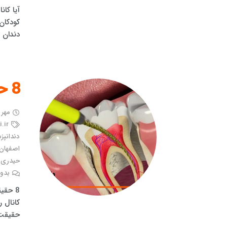
آیا کا
کودکان
دندان 
8 حقیقت در مورد کانال ریشه را بدانید!
مهر ۱, ۱۴۰۰
.ir
دندانپز
اصفهان
حیدری ب
بدون
کانال 
حقیقت