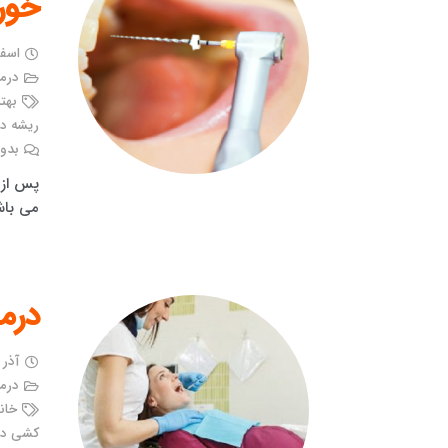
خور
اسفند ۲۰,
درم
بهت
ریشه د
بدون
پس از 
می باش
درم
آذر ۱۰, ۱۳۹۹
درم
خان
کشی دند