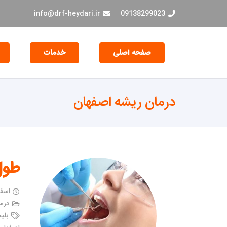
info@drf-heydari.ir
09138299023
صفحه اصلی
خدمات
جراحی و EXT دندان
درمان ریشه اصفهان
طول
اسفند ۲۶,
درم
بلی