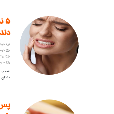
۵ 
دندا
خرداد ۱۸,
درم
بهت
بدون
دندان ا
پس 