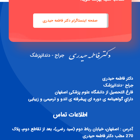
صفحه اینستاگرام دکتر فاطمه حیدری
دكتر فاطمه حيدری
جراح -دندانپزشک
فارغ التحصيل از دانشگاه علوم پزشكی اصفهان
داراي گواهينامه ی دوره ای پيشرفته ی اندو و ترميمی و زيبايی
اطلاعات تماس
آدرس : اصفهان، خیابان رباط دوم (سید رضی)، بعد از تقاطع دوم، پلاک
270 مطب دکتر فاطمه حیدری