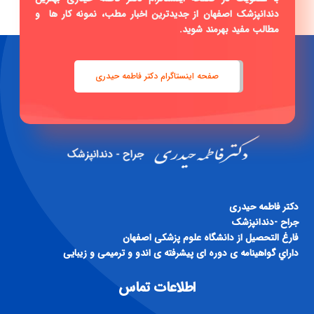
دندانپزشک اصفهان از جدیدترین اخبار مطب، نمونه کار ها و
مطالب مفید بهرمند شوید.
صفحه اینستاگرام دکتر فاطمه حیدری
دكتر فاطمه حيدری
جراح -دندانپزشک
فارغ التحصيل از دانشگاه علوم پزشكی اصفهان
داراي گواهينامه ی دوره ای پيشرفته ی اندو و ترميمی و زيبايی
اطلاعات تماس