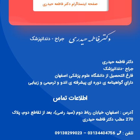
صفحه اینستاگرام دکتر فاطمه حیدری
دكتر فاطمه حيدری
جراح -دندانپزشک
فارغ التحصيل از دانشگاه علوم پزشكی اصفهان
داراي گواهينامه ی دوره ای پيشرفته ی اندو و ترميمی و زيبايی
اطلاعات تماس
آدرس : اصفهان، خیابان رباط دوم (سید رضی)، بعد از تقاطع دوم، پلاک
270 مطب دکتر فاطمه حیدری
تلفن :
03134404756 – 09138299023