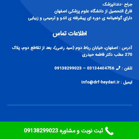
اطلاعات تماس
آدرس : اصفهان، خیابان رباط دوم (سید رضی)، بعد از تقاطع دوم، پلاک
270 مطب دکتر فاطمه حیدری
تلفن :
03134404756 – 09138299023
ایمیل : info@drf-heydari.ir
ثبت نوبت و مشاوره ‎09138299023