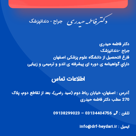
دكتر فاطمه حيدری
جراح -دندانپزشک
فارغ التحصيل از دانشگاه علوم پزشكی اصفهان
داراي گواهينامه ی دوره ای پيشرفته ی اندو و ترميمی و زيبايی
اطلاعات تماس
آدرس : اصفهان، خیابان رباط دوم (سید رضی)، بعد از تقاطع دوم، پلاک
270 مطب دکتر فاطمه حیدری
تلفن :
03134404756 – 09138299023
ایمیل : info@drf-heydari.ir