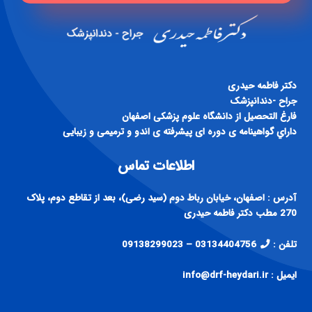
دكتر فاطمه حيدری
جراح -دندانپزشک
فارغ التحصيل از دانشگاه علوم پزشكی اصفهان
داراي گواهينامه ی دوره ای پيشرفته ی اندو و ترميمی و زيبايی
اطلاعات تماس
آدرس : اصفهان، خیابان رباط دوم (سید رضی)، بعد از تقاطع دوم، پلاک
270 مطب دکتر فاطمه حیدری
تلفن :
03134404756 – 09138299023
ایمیل : info@drf-heydari.ir