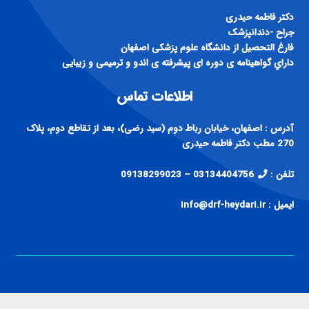
دكتر فاطمه حيدری
جراح -دندانپزشک
فارغ التحصيل از دانشگاه علوم پزشكی اصفهان
داراي گواهينامه ی دوره ای پيشرفته ی اندو و ترميمی و زيبايی
اطلاعات تماس
آدرس : اصفهان، خیابان رباط دوم (سید رضی)، بعد از تقاطع دوم، پلاک
270 مطب دکتر فاطمه حیدری
تلفن :
03134404756 – 09138299023
ایمیل : info@drf-heydari.ir