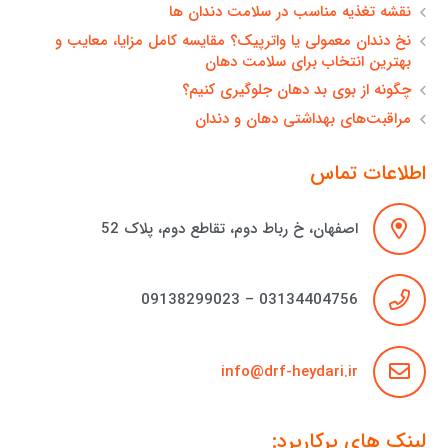
نقشه تغذیه مناسب در سلامت دندان ها
نخ دندان معمولی یا واترپیک؟ مقایسه کامل مزایا، معایب و
بهترین انتخاب برای سلامت دهان
چگونه از بوی بد دهان جلوگیری کنیم؟
مراقبت‌های بهداشتی دهان و دندان
اطلاعات تماس
اصفهان، خ رباط دوم، تقاطع دوم، پلاک 52
03134404756 – 09138299023
info@drf-heydari.ir
لینک های پرکاربرد: