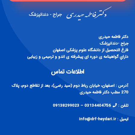
دكتر فاطمه حيدری
جراح -دندانپزشک
فارغ التحصيل از دانشگاه علوم پزشكی اصفهان
داراي گواهينامه ی دوره ای پيشرفته ی اندو و ترميمی و زيبايی
اطلاعات تماس
آدرس : اصفهان، خیابان رباط دوم (سید رضی)، بعد از تقاطع دوم، پلاک
270 مطب دکتر فاطمه حیدری
تلفن :
03134404756 – 09138299023
ایمیل : info@drf-heydari.ir