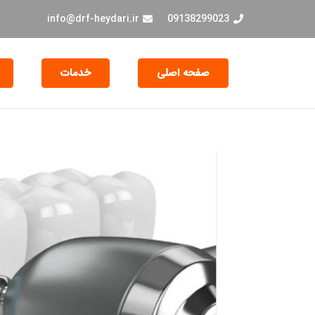
info@drf-heydari.ir
09138299023
صفحه اصلی
خدمات
جراحی و EXT دندان