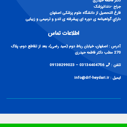
فارغ التحصيل از دانشگاه علوم پزشكی اصفهان
داراي گواهينامه ی دوره ای پيشرفته ی اندو و ترميمی و زيبايی
اطلاعات تماس
آدرس : اصفهان، خیابان رباط دوم (سید رضی)، بعد از تقاطع دوم، پلاک
270 مطب دکتر فاطمه حیدری
تلفن :
03134404756 – 09138299023
ایمیل : info@drf-heydari.ir