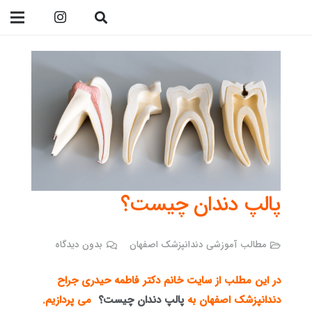
09138299023
پالپ دندان چیست؟
مطالب آموزشی دندانپزشک اصفهان
بدون دیدگاه
در این مطلب از سایت خانم
دکتر فاطمه حیدری
جراح
دندانپزشک اصفهان
به
پالپ دندان چیست؟
می پردازیم.