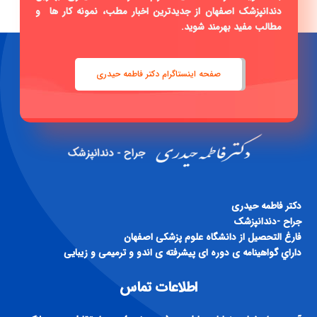
مطالب مفید بهرمند شوید.
صفحه اینستاگرام دکتر فاطمه حیدری
دكتر فاطمه حيدری
جراح -دندانپزشک
فارغ التحصيل از دانشگاه علوم پزشكی اصفهان
داراي گواهينامه ی دوره ای پيشرفته ی اندو و ترميمی و زيبايی
اطلاعات تماس
آدرس : اصفهان، خیابان رباط دوم (سید رضی)، بعد از تقاطع دوم، پلاک
270 مطب دکتر فاطمه حیدری