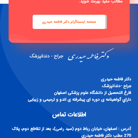
مطالب مفید بهرمند شوید.
صفحه اینستاگرام دکتر فاطمه حیدری
دكتر فاطمه حيدری
جراح -دندانپزشک
فارغ التحصيل از دانشگاه علوم پزشكی اصفهان
داراي گواهينامه ی دوره ای پيشرفته ی اندو و ترميمی و زيبايی
اطلاعات تماس
آدرس : اصفهان، خیابان رباط دوم (سید رضی)، بعد از تقاطع دوم، پلاک
270 مطب دکتر فاطمه حیدری