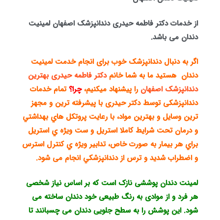
از خدمات دکتر فاطمه حیدری دندانپزشک اصفهان لمینیت
دندان می باشد.
اگر به دنبال دندانپزشک خوب برای انجام خدمت لمینیت
دندان هستید ما به شما خانم
دکتر فاطمه حیدری
بهترین
دندانپزشک اصفهان
را پیشنهاد میکنیم،
چرا؟
تمام خدمات
دندانپزشکی توسط دکتر حیدری با پيشرفته ترين و مجهز
ترين وسايل و بهترين مواد، با رعايت پروتكل هاي بهداشتي
و درمان تحت شرايط كاملا استريل و ست ويژه ي استريل
براي هر بيمار به صورت خاص، تدابير ويژه ي كنترل استرس
و اضطراب شديد و ترس از دندانپزشكي انجام می شود.
لمینت دندان پوششی نازک است که بر اساس نیاز شخصی
هر فرد و از موادی به رنگ طبیعی خود دندان ساخته می
شود. این پوشش را به سطح جلویی دندان می چسبانند تا