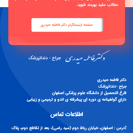
مطالب مفید بهرمند شوید.
صفحه اینستاگرام دکتر فاطمه حیدری
دكتر فاطمه حيدری
جراح -دندانپزشک
فارغ التحصيل از دانشگاه علوم پزشكی اصفهان
داراي گواهينامه ی دوره ای پيشرفته ی اندو و ترميمی و زيبايی
اطلاعات تماس
آدرس : اصفهان، خیابان رباط دوم (سید رضی)، بعد از تقاطع دوم، پلاک